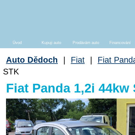
Úvod
Kupuji auto
Prodávám auto
Financování
Auto Dědoch
|
Fiat
|
Fiat Pand
STK
Fiat Panda 1,2i 44