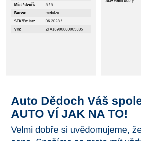
Stav velmi dobrý
Míst / dveří:
5 / 5
Barva:
metalza
STK/Emise:
06.2028 /
Vin:
ZFA16900000005385
Auto Dědoch Váš spole
AUTO VÍ JAK NA TO!
Velmi dobře si uvědomujeme, že p