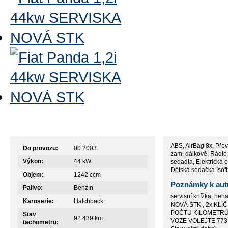
Technické údaje
Výbava
ABS, AirBag 8x, Přev
Do provozu:
00.2003
zam. dálkově, Rádio
Výkon:
44 kW
sedadla, Elektrická o
Dětská sedačka Isofi
Objem:
1242 ccm
Poznámky k aut
Palivo:
Benzín
servisní knížka, neh
Karoserie:
Hatchback
NOVÁ STK , 2x KL
POČTU KILOMETRŮ 
Stav
92 439 km
VOZE VOLEJTE 773
tachometru: