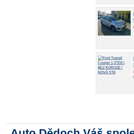
Auto Dědoch Váš spole