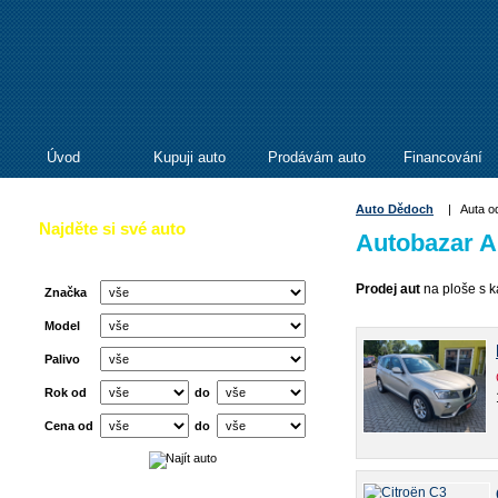
Úvod
Kupuji auto
Prodávám auto
Financování
Auto Dědoch
|
Auta o
Najděte si své auto
Autobazar 
Prodej aut
na ploše s k
Značka
Model
Palivo
Rok od
do
Cena od
do